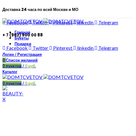
Доставка 24 часа по всей Москве и МО
Facebook
Twitter
Pinterest
linkedin
Telegram
Главная
+ 7 (962) 900 00 88
Букеты
Подарки
Facebook
Twitter
Pinterest
linkedin
Telegram
Логин / Регистрация
0
Список желаний
0
пунктов
/
0
руб.
Каталог
0
пунктов
/
0
руб.