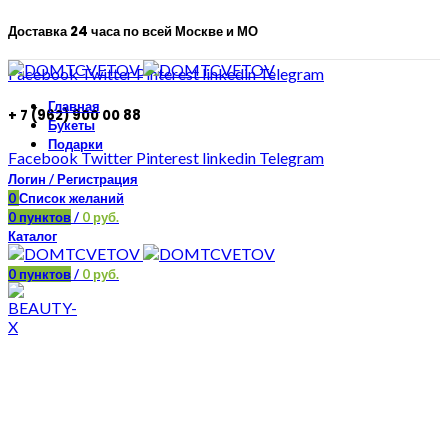
Доставка 24 часа по всей Москве и МО
Facebook
Twitter
Pinterest
linkedin
Telegram
Главная
+ 7 (962) 900 00 88
Букеты
Подарки
Facebook
Twitter
Pinterest
linkedin
Telegram
Логин / Регистрация
0
Список желаний
0
пунктов
/
0
руб.
Каталог
0
пунктов
/
0
руб.