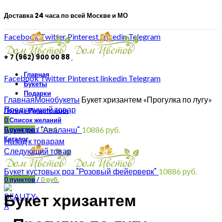
Доставка 24 часа по всей Москве и МО
Facebook
Twitter
Pinterest
linkedin
Telegram
+ 7 (962) 900 00 88
Главная
Facebook
Twitter
Pinterest
linkedin
Telegram
Букеты
Увеличить
Подарки
Главная
Монобукеты
Букет хризантем «Прогулка по лугу»
Предыдущий товар
Логин / Регистрация
0
Список желаний
Букет роз "Аваланш"
10886
руб.
0
пунктов
/
0
руб.
Каталог
Назад к товарам
Следующий товар
Букет кустовых роз "Розовый фейерверк"
10886
руб.
0
пунктов
/
0
руб.
Букет хризантем